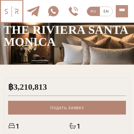
RU
EN
ПРОДАЖА
|
1 КОМН.
THE RIVIERA SANTA
MONICA
฿3,210,813
ПОДАТЬ ЗАЯВКУ
1
1