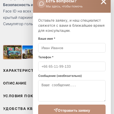
Есть вопросы?
Безопасность и удобства
Мы здесь, чтобы помочь
Face ID на всех точках доступа, круглосуточная охрана и
крытый паркинг.
Оставьте заявку, и наш специалист
Симулятор гольфа и столы для настольного тенниса.
свяжется с вами в ближайшее время
для консультации.
Ваше имя *
Телефон *
ХАРАКТЕРИСТИКИ
Сообщение (необязательно)
ОПИСАНИЕ
УСЛОВИЯ ПОКУПКИ
УДОБСТВА КВАРТИРЫ
Отправить заявку