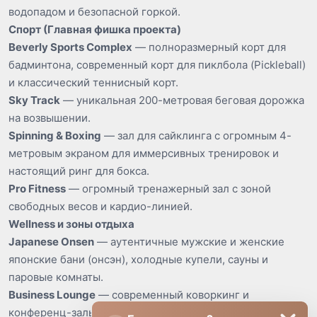
водопадом и безопасной горкой.
Спорт (Главная фишка проекта)
Beverly Sports Complex
— полноразмерный корт для
бадминтона, современный корт для пиклбола (Pickleball)
и классический теннисный корт.
Sky Track
— уникальная 200-метровая беговая дорожка
на возвышении.
Spinning & Boxing
— зал для сайклинга с огромным 4-
метровым экраном для иммерсивных тренировок и
настоящий ринг для бокса.
Pro Fitness
— огромный тренажерный зал с зоной
свободных весов и кардио-линией.
Wellness и зоны отдыха
Japanese Onsen
— аутентичные мужские и женские
японские бани (онсэн), холодные купели, сауны и
паровые комнаты.
Business Lounge
— современный коворкинг и
конференц-залы для деловых встреч.