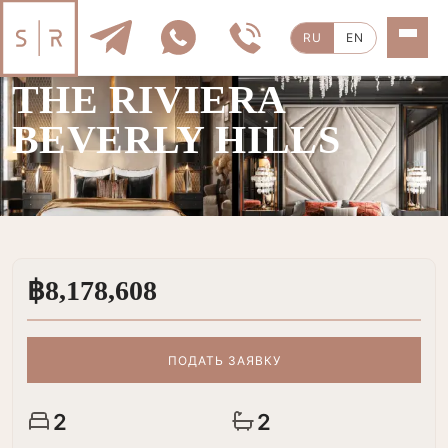
RU
EN
ПРОДАЖА
|
2 КОМН.
THE RIVIERA
BEVERLY HILLS
฿8,178,608
ПОДАТЬ ЗАЯВКУ
2
2