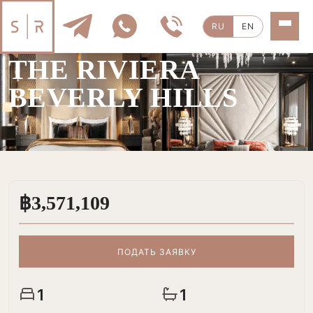
RU
EN
ПРОДАЖА
|
1 КОМН.
THE RIVIERA
BEVERLY HILLS
฿3,571,109
ПОДАТЬ ЗАЯВКУ
1
1