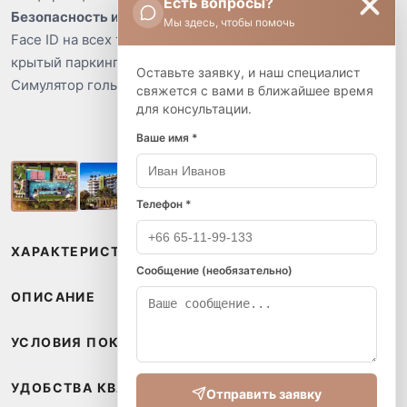
Есть вопросы?
Безопасность и удобства
Мы здесь, чтобы помочь
Face ID на всех точках доступа, круглосуточная охрана и
крытый паркинг.
Оставьте заявку, и наш специалист
Симулятор гольфа и столы для настольного тенниса.
свяжется с вами в ближайшее время
для консультации.
Ваше имя *
Телефон *
ХАРАКТЕРИСТИКИ
Сообщение (необязательно)
ОПИСАНИЕ
УСЛОВИЯ ПОКУПКИ
УДОБСТВА КВАРТИРЫ
Отправить заявку