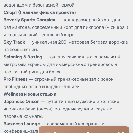
водопадом и безопасной горкой.
Спорт (Главная фишка проекта)
Beverly Sports Complex
— полноразмерный корт для
бадминтона, современный корт для пиклбола (Pickleball)
и классический теннисный корт.
Sky Track
— уникальная 200-метровая беговая дорожка
на возвышении.
Spinning & Boxing
— зал для сайклинга с огромным 4-
метровым экраном для иммерсивных тренировок и
настоящий ринг для бокса.
Pro Fitness
— огромный тренажерный зал с зоной
свободных весов и кардио-линией.
Wellness и зоны отдыха
Japanese Onsen
— аутентичные мужские и женские
японские бани (онсэн), холодные купели, сауны и
паровые комнаты.
Business Lounge
— современный коворкинг и
конференц-залы для деловых встреч.