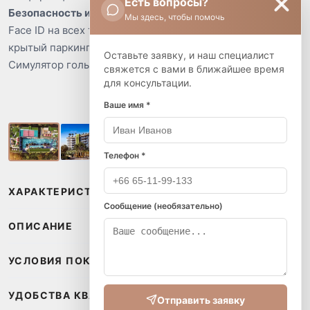
Есть вопросы?
Безопасность и удобства
Мы здесь, чтобы помочь
Face ID на всех точках доступа, круглосуточная охрана и
крытый паркинг.
Оставьте заявку, и наш специалист
Симулятор гольфа и столы для настольного тенниса.
свяжется с вами в ближайшее время
для консультации.
Ваше имя *
Телефон *
ХАРАКТЕРИСТИКИ
Сообщение (необязательно)
ОПИСАНИЕ
УСЛОВИЯ ПОКУПКИ
УДОБСТВА КВАРТИРЫ
Отправить заявку