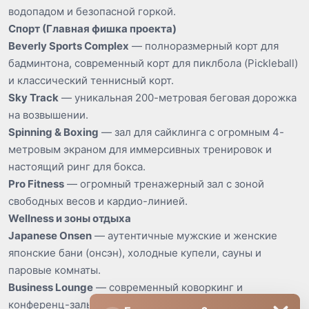
водопадом и безопасной горкой.
Спорт (Главная фишка проекта)
Beverly Sports Complex
— полноразмерный корт для
бадминтона, современный корт для пиклбола (Pickleball)
и классический теннисный корт.
Sky Track
— уникальная 200-метровая беговая дорожка
на возвышении.
Spinning & Boxing
— зал для сайклинга с огромным 4-
метровым экраном для иммерсивных тренировок и
настоящий ринг для бокса.
Pro Fitness
— огромный тренажерный зал с зоной
свободных весов и кардио-линией.
Wellness и зоны отдыха
Japanese Onsen
— аутентичные мужские и женские
японские бани (онсэн), холодные купели, сауны и
паровые комнаты.
Business Lounge
— современный коворкинг и
конференц-залы для деловых встреч.