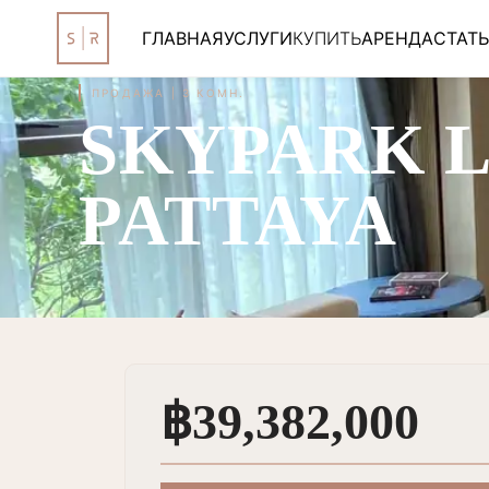
ГЛАВНАЯ
УСЛУГИ
КУПИТЬ
АРЕНДА
СТАТ
ПРОДАЖА
|
3 КОМН.
SKYPARK 
PATTAYA
฿39,382,000