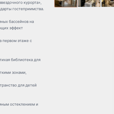
звездочного курорта»,
ндарты гостеприимства.
ных бассейнов на
ающих эффект
 первом этаже с
тихая библиотека для
гкими зонами,
ранство для детей
мным остеклением и