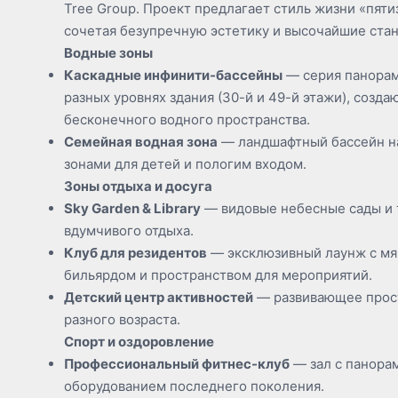
Tree Group. Проект предлагает стиль жизни «пяти
сочетая безупречную эстетику и высочайшие ста
Водные зоны
Каскадные инфинити-бассейны
— серия панорам
разных уровнях здания (30-й и 49-й этажи), созд
бесконечного водного пространства.
Семейная водная зона
— ландшафтный бассейн на
зонами для детей и пологим входом.
Зоны отдыха и досуга
Sky Garden & Library
— видовые небесные сады и 
вдумчивого отдыха.
Клуб для резидентов
— эксклюзивный лаунж с мя
бильярдом и пространством для мероприятий.
Детский центр активностей
— развивающее прост
разного возраста.
Спорт и оздоровление
Профессиональный фитнес-клуб
— зал с панора
оборудованием последнего поколения.