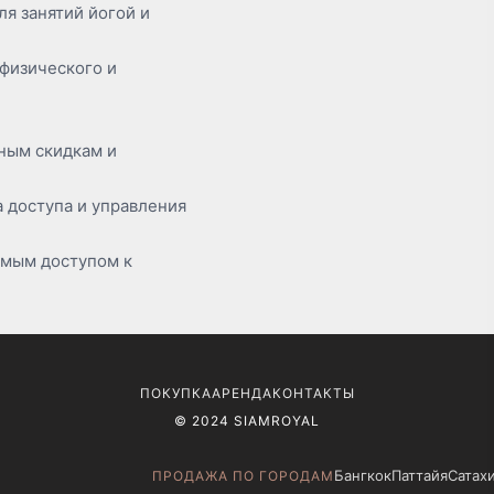
я занятий йогой и
физического и
ным скидкам и
 доступа и управления
ямым доступом к
ПОКУПКА
АРЕНДА
КОНТАКТЫ
© 2024 SIAMROYAL
Бангкок
Паттайя
Сатах
ПРОДАЖА ПО ГОРОДАМ