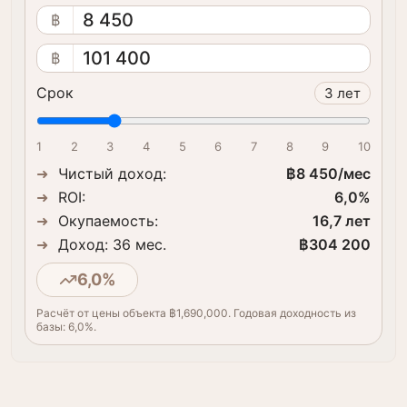
8 450
฿
101 400
฿
Срок
3
лет
1
2
3
4
5
6
7
8
9
10
Чистый доход
:
฿8 450
/мес
ROI:
6,0
%
Окупаемость
:
16,7
лет
Доход: 36 мес.
฿304 200
6,0
%
Расчёт от цены объекта ฿1,690,000. Годовая доходность из
базы: 6,0%.