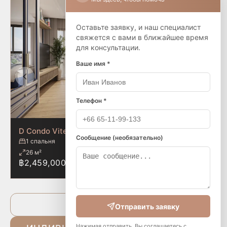
Оставьте заявку, и наш специалист
свяжется с вами в ближайшее время
для консультации.
Ваше имя *
Телефон *
D Condo Vite Pattaya
Сообщение (необязательно)
1 спальня
1 ванная
26 м²
4/8
฿2,459,000
ИНОСТРАННАЯ КВОТА
Больше вариантов
Отправить заявку
Нажимая отправить, Вы соглашаетесь с